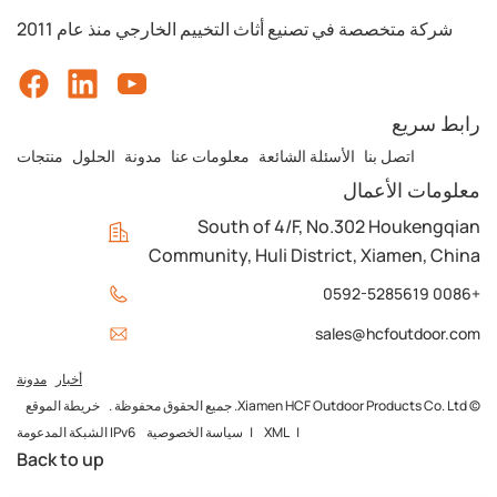
شركة متخصصة في تصنيع أثاث التخييم الخارجي منذ عام 2011
رابط سريع
اتصل بنا
الأسئلة الشائعة
معلومات عنا
مدونة
الحلول
منتجات
معلومات الأعمال
South of 4/F, No.302 Houkengqian
Community, Huli District, Xiamen, China
+0086 0592-5285619
sales@hcfoutdoor.com
أخبار
مدونة
© Xiamen HCF Outdoor Products Co. Ltd. جميع الحقوق محفوظة .
خريطة الموقع
|
XML
|
سياسة الخصوصية
IPv6 الشبكة المدعومة
Back to up